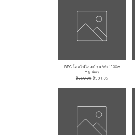
BEC โคมไฟไฮเบย์ รุ่น Wolf 100w
ดูข้อมูลด่วน
Highbay
ราคาปกติ
ราคาขายลด
฿559.00
฿531.05