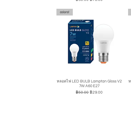
colors!
หลอดไฟ LED BULB Lamptan Gloss V2
ห
ดูข้อมูลด่วน
7W A60 E27
ราคาปกติ
ราคาขายลด
฿50.00
฿29.00