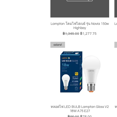
Lamptan โคมไฟไฮเบย์ รุ่น Navia 150w
L
ดูข้อมูลด่วน
Highbay
ราคาปกติ
ราคาขายลด
฿1,345.00
฿1,277.75
colors!
หลอดไฟ LED BULB Lamptan Gloss V2
ห
ดูข้อมูลด่วน
18W A75 E27
ราคาปกติ
ราคาขายลด
฿90.00
฿78.00