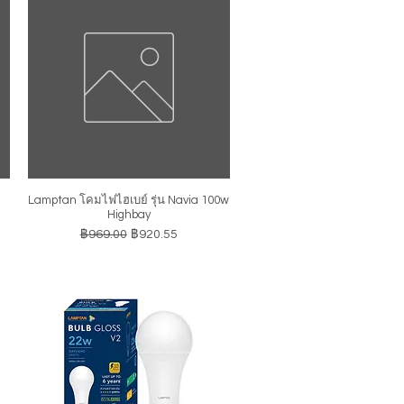
Lamptan โคมไฟไฮเบย์ รุ่น Navia 100w
ดูข้อมูลด่วน
Highbay
ราคาปกติ
ราคาขายลด
฿969.00
฿920.55