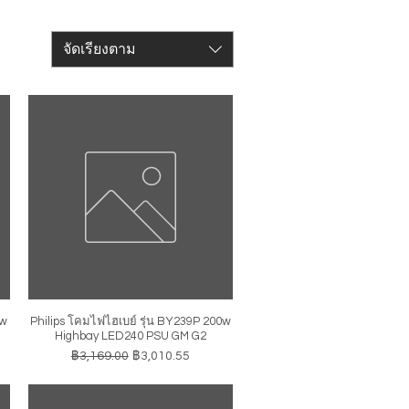
จัดเรียงตาม
0w
Philips โคมไฟไฮเบย์ รุ่น BY239P 200w
ดูข้อมูลด่วน
Highbay LED240 PSU GM G2
ราคาปกติ
ราคาขายลด
฿3,169.00
฿3,010.55