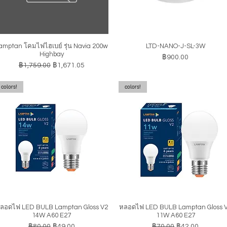
amptan โคมไฟไฮเบย์ รุ่น Navia 200w
LTD-NANO-J-SL-3W
ดูข้อมูลด่วน
ดูข้อมูลด่วน
Highbay
ราคา
฿900.00
ราคาปกติ
ราคาขายลด
฿1,759.00
฿1,671.05
colors!
colors!
ลอดไฟ LED BULB Lamptan Gloss V2
หลอดไฟ LED BULB Lamptan Gloss 
ดูข้อมูลด่วน
ดูข้อมูลด่วน
14W A60 E27
11W A60 E27
ราคาปกติ
ราคาขายลด
ราคาปกติ
ราคาขายลด
฿80.00
฿49.00
฿70.00
฿42.00