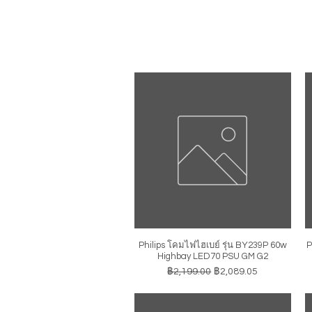
Philips โคมไฟไฮเบย์ รุ่น BY239P 60w
P
ดูข้อมูลด่วน
Highbay LED70 PSU GM G2
ราคาปกติ
ราคาขายลด
฿2,199.00
฿2,089.05