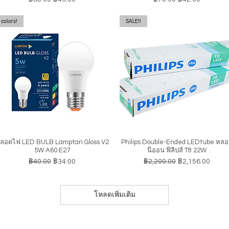
colors!
SALE!!
ลอดไฟ LED BULB Lamptan Gloss V2
Philips Double-Ended LEDtube หล
ดูข้อมูลด่วน
ดูข้อมูลด่วน
5W A60 E27
นีออน ฟิลิปส์ T8 22W
ราคาปกติ
ราคาขายลด
ราคาปกติ
ราคาขายลด
฿40.00
฿34.00
฿2,200.00
฿2,156.00
โหลดเพิ่มเติม