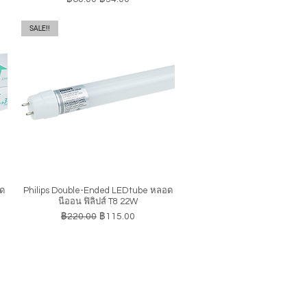
SALE!!
อด
Philips Double-Ended LEDtube หลอด
ดูข้อมูลด่วน
นีออน ฟิลิปส์ T8 22W
ราคาปกติ
ราคาขายลด
฿220.00
฿115.00