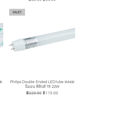
SALE!!
อด
Philips Double-Ended LEDtube หลอด
ดูข้อมูลด่วน
นีออน ฟิลิปส์ T8 22W
ราคาปกติ
ราคาขายลด
฿220.00
฿115.00