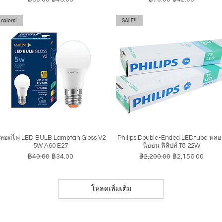
colors!
SALE!!
ลอดไฟ LED BULB Lamptan Gloss V2
Philips Double-Ended LEDtube หล
ดูข้อมูลด่วน
ดูข้อมูลด่วน
5W A60 E27
นีออน ฟิลิปส์ T8 22W
ราคาปกติ
ราคาขายลด
ราคาปกติ
ราคาขายลด
฿40.00
฿34.00
฿2,200.00
฿2,156.00
โหลดเพิ่มเติม