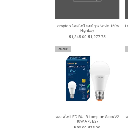
Lamptan โคมไฟไฮเบย์ รุ่น Navia 150w
L
ดูข้อมูลด่วน
Highbay
ราคาปกติ
ราคาขายลด
฿1,345.00
฿1,277.75
colors!
หลอดไฟ LED BULB Lamptan Gloss V2
ห
ดูข้อมูลด่วน
18W A75 E27
ราคาปกติ
ราคาขายลด
฿90.00
฿78.00