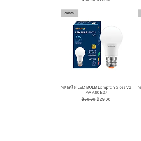
colors!
หลอดไฟ LED BULB Lamptan Gloss V2
ห
ดูข้อมูลด่วน
7W A60 E27
ราคาปกติ
ราคาขายลด
฿50.00
฿29.00