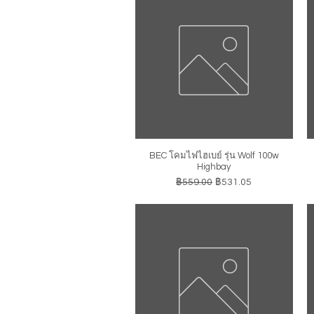
BEC โคมไฟไฮเบย์ รุ่น Wolf 100w
ดูข้อมูลด่วน
Highbay
ราคาปกติ
ราคาขายลด
฿559.00
฿531.05