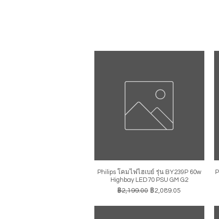
Philips โคมไฟไฮเบย์ รุ่น BY239P 60w
P
ดูข้อมูลด่วน
Highbay LED70 PSU GM G2
ราคาปกติ
ราคาขายลด
฿2,199.00
฿2,089.05