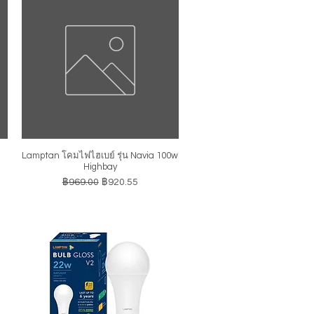
Lamptan โคมไฟไฮเบย์ รุ่น Navia 100w
ดูข้อมูลด่วน
Highbay
ราคาปกติ
ราคาขายลด
฿969.00
฿920.55