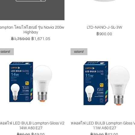
amptan โคมไฟไฮเบย์ รุ่น Navia 200w
LTD-NANO-J-SL-3W
ดูข้อมูลด่วน
ดูข้อมูลด่วน
Highbay
ราคา
฿900.00
ราคาปกติ
ราคาขายลด
฿1,759.00
฿1,671.05
colors!
colors!
ลอดไฟ LED BULB Lamptan Gloss V2
หลอดไฟ LED BULB Lamptan Gloss 
ดูข้อมูลด่วน
ดูข้อมูลด่วน
14W A60 E27
11W A60 E27
ราคาปกติ
ราคาขายลด
ราคาปกติ
ราคาขายลด
฿80.00
฿49.00
฿70.00
฿42.00