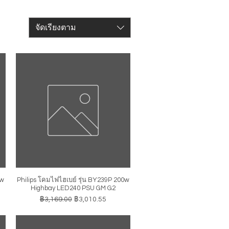
จัดเรียงตาม
0w
Philips โคมไฟไฮเบย์ รุ่น BY239P 200w
ดูข้อมูลด่วน
Highbay LED240 PSU GM G2
ราคาปกติ
ราคาขายลด
฿3,169.00
฿3,010.55