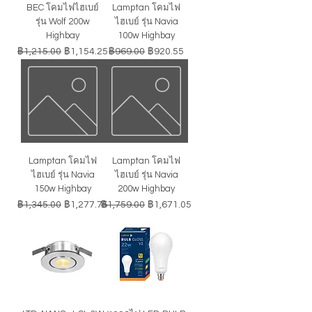
BEC โคมไฟไฮเบย์
Lamptan โคมไฟ
รุ่น Wolf 200w
ไฮเบย์ รุ่น Navia
Highbay
100w Highbay
ราคาปกติ
ราคาขายลด
ราคาปกติ
ราคาขายลด
฿1,215.00
฿1,154.25
฿969.00
฿920.55
Lamptan โคมไฟ
Lamptan โคมไฟ
ไฮเบย์ รุ่น Navia
ไฮเบย์ รุ่น Navia
150w Highbay
200w Highbay
ราคาปกติ
ราคาขายลด
ราคาปกติ
ราคาขายลด
฿1,345.00
฿1,277.75
฿1,759.00
฿1,671.05