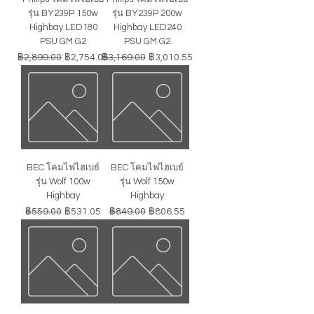
รุ่น BY239P 150w
รุ่น BY239P 200w
Highbay LED180
Highbay LED240
PSU GM G2
PSU GM G2
ราคาปกติ
ราคาขายลด
ราคาปกติ
ราคาขายลด
฿2,899.00
฿2,754.05
฿3,169.00
฿3,010.55
BEC โคมไฟไฮเบย์
BEC โคมไฟไฮเบย์
รุ่น Wolf 100w
รุ่น Wolf 150w
Highbay
Highbay
ราคาปกติ
ราคาขายลด
ราคาปกติ
ราคาขายลด
฿559.00
฿531.05
฿849.00
฿806.55