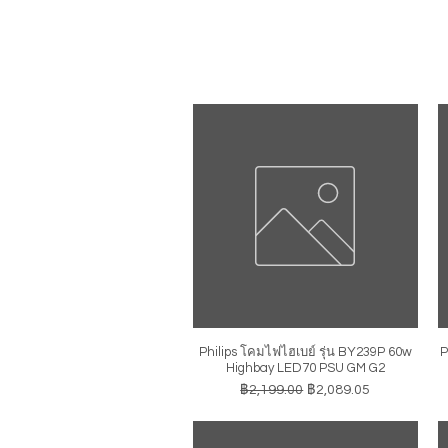
Philips โคมไฟไฮเบย์ รุ่น BY239P 60w
P
ดูข้อมูลด่วน
Highbay LED70 PSU GM G2
ราคาปกติ
ราคาขายลด
฿2,199.00
฿2,089.05