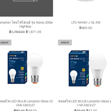
amptan โคมไฟไฮเบย์ รุ่น Navia 200w
LTD-NANO-J-SL-3W
ดูข้อมูลด่วน
ดูข้อมูลด่วน
Highbay
ราคา
฿900.00
ราคาปกติ
ราคาขายลด
฿1,759.00
฿1,671.05
colors!
colors!
ลอดไฟ LED BULB Lamptan Gloss V2
หลอดไฟ LED BULB Lamptan Gloss 
ดูข้อมูลด่วน
ดูข้อมูลด่วน
14W A60 E27
11W A60 E27
ราคาปกติ
ราคาขายลด
ราคาปกติ
ราคาขายลด
฿80.00
฿49.00
฿70.00
฿42.00