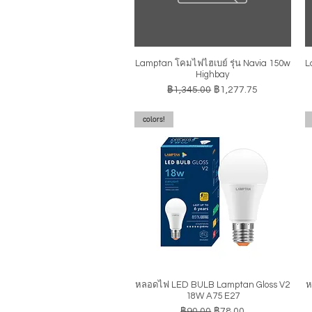
Lamptan โคมไฟไฮเบย์ รุ่น Navia 150w
L
ดูข้อมูลด่วน
Highbay
ราคาปกติ
ราคาขายลด
฿1,345.00
฿1,277.75
colors!
หลอดไฟ LED BULB Lamptan Gloss V2
ห
ดูข้อมูลด่วน
18W A75 E27
ราคาปกติ
ราคาขายลด
฿90.00
฿78.00