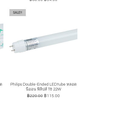
SALE!!
อด
Philips Double-Ended LEDtube หลอด
ดูข้อมูลด่วน
นีออน ฟิลิปส์ T8 22W
ราคาปกติ
ราคาขายลด
฿220.00
฿115.00