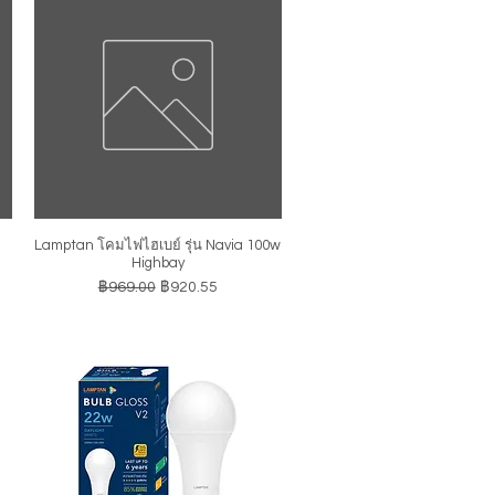
Lamptan โคมไฟไฮเบย์ รุ่น Navia 100w
ดูข้อมูลด่วน
Highbay
ราคาปกติ
ราคาขายลด
฿969.00
฿920.55