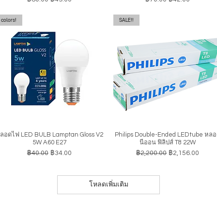
colors!
SALE!!
ลอดไฟ LED BULB Lamptan Gloss V2
Philips Double-Ended LEDtube หล
ดูข้อมูลด่วน
ดูข้อมูลด่วน
5W A60 E27
นีออน ฟิลิปส์ T8 22W
ราคาปกติ
ราคาขายลด
ราคาปกติ
ราคาขายลด
฿40.00
฿34.00
฿2,200.00
฿2,156.00
โหลดเพิ่มเติม