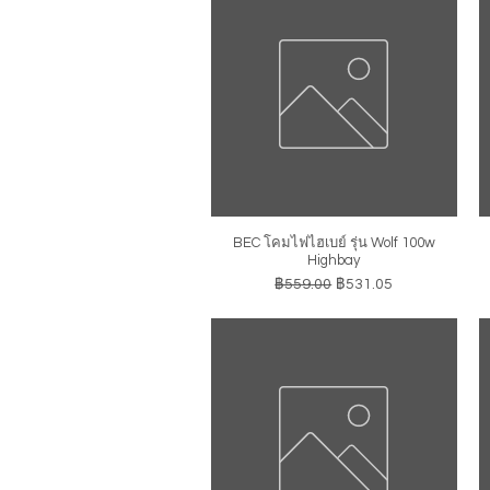
BEC โคมไฟไฮเบย์ รุ่น Wolf 100w
ดูข้อมูลด่วน
Highbay
ราคาปกติ
ราคาขายลด
฿559.00
฿531.05