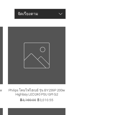
จัดเรียงตาม
0w
Philips โคมไฟไฮเบย์ รุ่น BY239P 200w
ดูข้อมูลด่วน
Highbay LED240 PSU GM G2
ราคาปกติ
ราคาขายลด
฿3,169.00
฿3,010.55