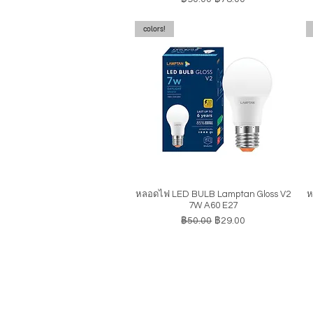
colors!
หลอดไฟ LED BULB Lamptan Gloss V2
ห
ดูข้อมูลด่วน
7W A60 E27
ราคาปกติ
ราคาขายลด
฿50.00
฿29.00