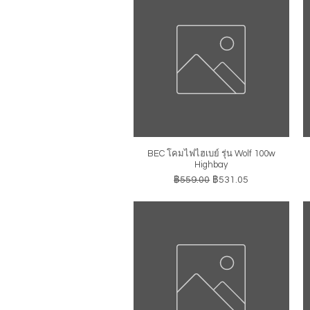
BEC โคมไฟไฮเบย์ รุ่น Wolf 100w
ดูข้อมูลด่วน
Highbay
ราคาปกติ
ราคาขายลด
฿559.00
฿531.05