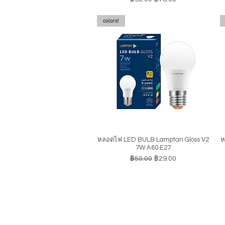
colors!
หลอดไฟ LED BULB Lamptan Gloss V2
ห
ดูข้อมูลด่วน
7W A60 E27
ราคาปกติ
ราคาขายลด
฿50.00
฿29.00