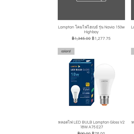
Lamptan โคมไฟไฮเบย์ รุ่น Navia 150w
L
ดูข้อมูลด่วน
Highbay
ราคาปกติ
ราคาขายลด
฿1,345.00
฿1,277.75
colors!
หลอดไฟ LED BULB Lamptan Gloss V2
ห
ดูข้อมูลด่วน
18W A75 E27
ราคาปกติ
ราคาขายลด
฿90.00
฿78.00