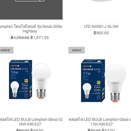
amptan โคมไฟไฮเบย์ รุ่น Navia 200w
LTD-NANO-J-SL-3W
ดูข้อมูลด่วน
ดูข้อมูลด่วน
Highbay
ราคา
฿900.00
ราคาปกติ
ราคาขายลด
฿1,759.00
฿1,671.05
colors!
colors!
ลอดไฟ LED BULB Lamptan Gloss V2
หลอดไฟ LED BULB Lamptan Gloss 
ดูข้อมูลด่วน
ดูข้อมูลด่วน
14W A60 E27
11W A60 E27
ราคาปกติ
ราคาขายลด
ราคาปกติ
ราคาขายลด
฿80.00
฿49.00
฿70.00
฿42.00