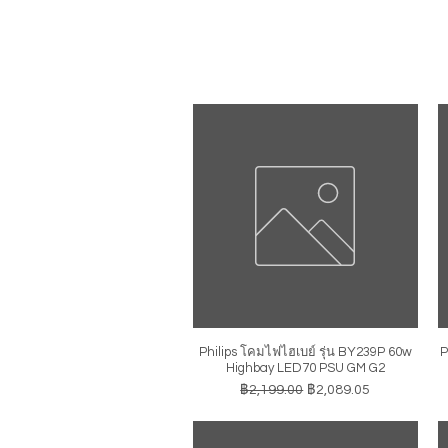
Philips โคมไฟไฮเบย์ รุ่น BY239P 60w
P
ดูข้อมูลด่วน
Highbay LED70 PSU GM G2
ราคาปกติ
ราคาขายลด
฿2,199.00
฿2,089.05