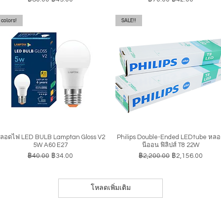
colors!
SALE!!
ลอดไฟ LED BULB Lamptan Gloss V2
Philips Double-Ended LEDtube หล
ดูข้อมูลด่วน
ดูข้อมูลด่วน
5W A60 E27
นีออน ฟิลิปส์ T8 22W
ราคาปกติ
ราคาขายลด
ราคาปกติ
ราคาขายลด
฿40.00
฿34.00
฿2,200.00
฿2,156.00
โหลดเพิ่มเติม