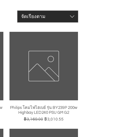
จัดเรียงตาม
0w
Philips โคมไฟไฮเบย์ รุ่น BY239P 200w
ดูข้อมูลด่วน
Highbay LED240 PSU GM G2
ราคาปกติ
ราคาขายลด
฿3,169.00
฿3,010.55