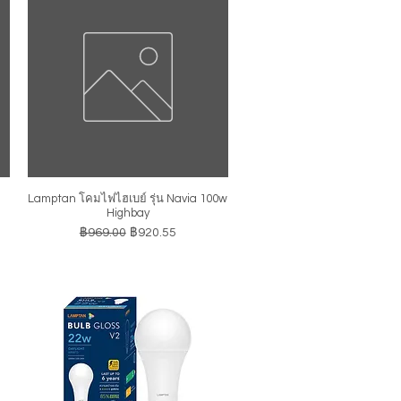
Lamptan โคมไฟไฮเบย์ รุ่น Navia 100w
ดูข้อมูลด่วน
Highbay
ราคาปกติ
ราคาขายลด
฿969.00
฿920.55