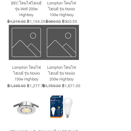
BEC โคมไฟไฮเบย์
Lamptan โคมไฟ
รุ่น Wolf 200w
ไฮเบย์ รุ่น Navia
Highbay
100w Highbay
ราคาปกติ
ราคาขายลด
ราคาปกติ
ราคาขายลด
฿1,215.00
฿1,154.25
฿969.00
฿920.55
Lamptan โคมไฟ
Lamptan โคมไฟ
ไฮเบย์ รุ่น Navia
ไฮเบย์ รุ่น Navia
150w Highbay
200w Highbay
ราคาปกติ
ราคาขายลด
ราคาปกติ
ราคาขายลด
฿1,345.00
฿1,277.75
฿1,759.00
฿1,671.05