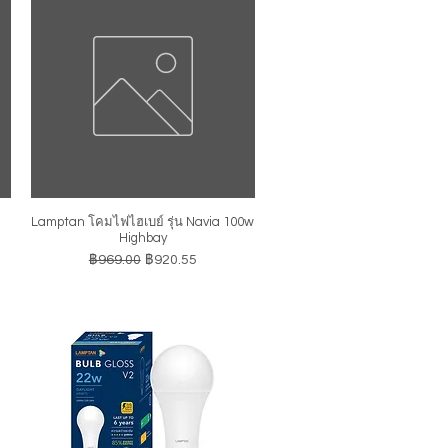
Lamptan โคมไฟไฮเบย์ รุ่น Navia 100w
ดูข้อมูลด่วน
Highbay
ราคาปกติ
ราคาขายลด
฿969.00
฿920.55