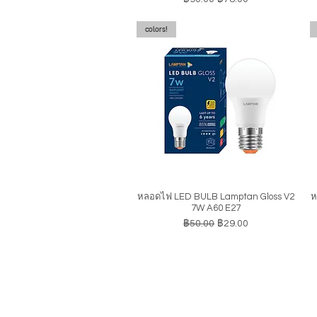
colors!
หลอดไฟ LED BULB Lamptan Gloss V2
ห
ดูข้อมูลด่วน
7W A60 E27
ราคาปกติ
ราคาขายลด
฿50.00
฿29.00