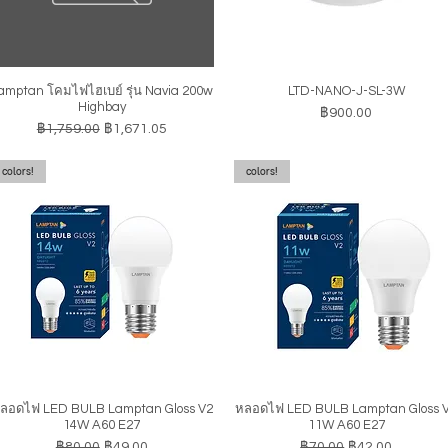
amptan โคมไฟไฮเบย์ รุ่น Navia 200w
LTD-NANO-J-SL-3W
ดูข้อมูลด่วน
ดูข้อมูลด่วน
Highbay
ราคา
฿900.00
ราคาปกติ
ราคาขายลด
฿1,759.00
฿1,671.05
colors!
colors!
ลอดไฟ LED BULB Lamptan Gloss V2
หลอดไฟ LED BULB Lamptan Gloss 
ดูข้อมูลด่วน
ดูข้อมูลด่วน
14W A60 E27
11W A60 E27
ราคาปกติ
ราคาขายลด
ราคาปกติ
ราคาขายลด
฿80.00
฿49.00
฿70.00
฿42.00