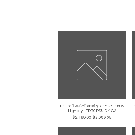
Philips โคมไฟไฮเบย์ รุ่น BY239P 60w
P
ดูข้อมูลด่วน
Highbay LED70 PSU GM G2
ราคาปกติ
ราคาขายลด
฿2,199.00
฿2,089.05