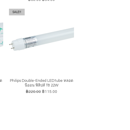
SALE!!
อด
Philips Double-Ended LEDtube หลอด
ดูข้อมูลด่วน
นีออน ฟิลิปส์ T8 22W
ราคาปกติ
ราคาขายลด
฿220.00
฿115.00