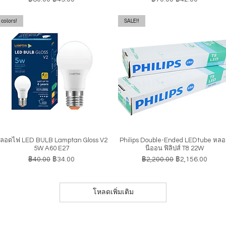
colors!
SALE!!
ลอดไฟ LED BULB Lamptan Gloss V2
Philips Double-Ended LEDtube หล
ดูข้อมูลด่วน
ดูข้อมูลด่วน
5W A60 E27
นีออน ฟิลิปส์ T8 22W
ราคาปกติ
ราคาขายลด
ราคาปกติ
ราคาขายลด
฿40.00
฿34.00
฿2,200.00
฿2,156.00
โหลดเพิ่มเติม