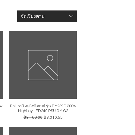
จัดเรียงตาม
0w
Philips โคมไฟไฮเบย์ รุ่น BY239P 200w
ดูข้อมูลด่วน
Highbay LED240 PSU GM G2
ราคาปกติ
ราคาขายลด
฿3,169.00
฿3,010.55