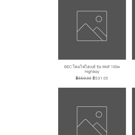
BEC โคมไฟไฮเบย์ รุ่น Wolf 100w
ดูข้อมูลด่วน
Highbay
ราคาปกติ
ราคาขายลด
฿559.00
฿531.05