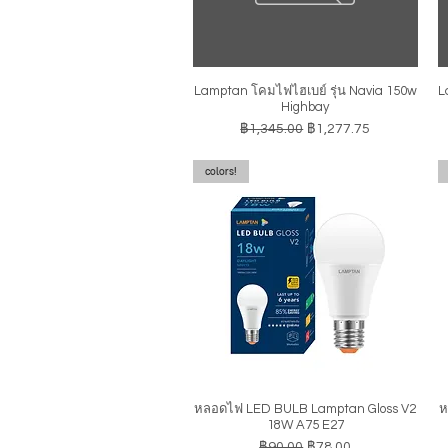
Lamptan โคมไฟไฮเบย์ รุ่น Navia 150w
L
ดูข้อมูลด่วน
Highbay
ราคาปกติ
ราคาขายลด
฿1,345.00
฿1,277.75
colors!
หลอดไฟ LED BULB Lamptan Gloss V2
ห
ดูข้อมูลด่วน
18W A75 E27
ราคาปกติ
ราคาขายลด
฿90.00
฿78.00