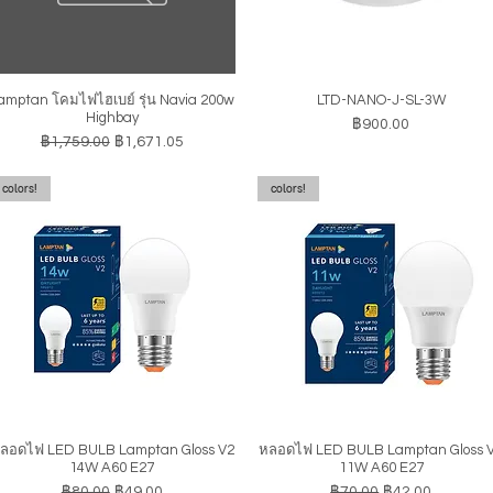
amptan โคมไฟไฮเบย์ รุ่น Navia 200w
LTD-NANO-J-SL-3W
ดูข้อมูลด่วน
ดูข้อมูลด่วน
Highbay
ราคา
฿900.00
ราคาปกติ
ราคาขายลด
฿1,759.00
฿1,671.05
colors!
colors!
ลอดไฟ LED BULB Lamptan Gloss V2
หลอดไฟ LED BULB Lamptan Gloss 
ดูข้อมูลด่วน
ดูข้อมูลด่วน
14W A60 E27
11W A60 E27
ราคาปกติ
ราคาขายลด
ราคาปกติ
ราคาขายลด
฿80.00
฿49.00
฿70.00
฿42.00