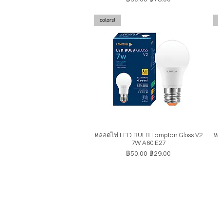
colors!
หลอดไฟ LED BULB Lamptan Gloss V2
ห
ดูข้อมูลด่วน
7W A60 E27
ราคาปกติ
ราคาขายลด
฿50.00
฿29.00