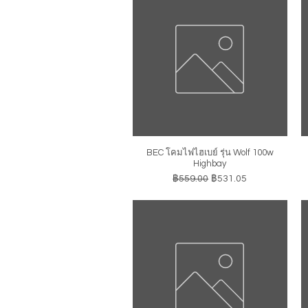
BEC โคมไฟไฮเบย์ รุ่น Wolf 100w
ดูข้อมูลด่วน
Highbay
ราคาปกติ
ราคาขายลด
฿559.00
฿531.05