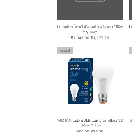
Lamptan โคมไฟไฮเบย์ รุ่น Navia 150w
L
ดูข้อมูลด่วน
Highbay
ราคาปกติ
ราคาขายลด
฿1,345.00
฿1,277.75
colors!
หลอดไฟ LED BULB Lamptan Gloss V2
ห
ดูข้อมูลด่วน
18W A75 E27
ราคาปกติ
ราคาขายลด
฿90.00
฿78.00