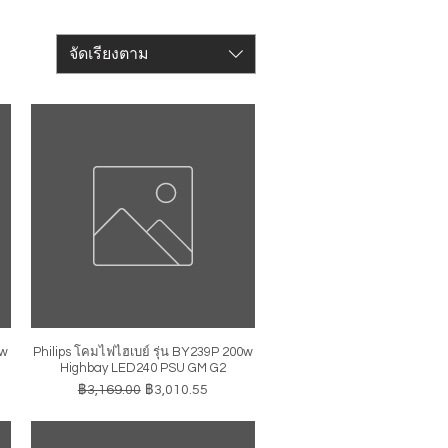
จัดเรียงตาม
0w
Philips โคมไฟไฮเบย์ รุ่น BY239P 200w
ดูข้อมูลด่วน
Highbay LED240 PSU GM G2
ราคาปกติ
ราคาขายลด
฿3,169.00
฿3,010.55