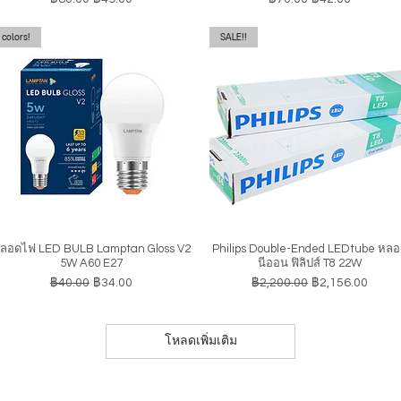
colors!
SALE!!
ลอดไฟ LED BULB Lamptan Gloss V2
Philips Double-Ended LEDtube หล
ดูข้อมูลด่วน
ดูข้อมูลด่วน
5W A60 E27
นีออน ฟิลิปส์ T8 22W
ราคาปกติ
ราคาขายลด
ราคาปกติ
ราคาขายลด
฿40.00
฿34.00
฿2,200.00
฿2,156.00
โหลดเพิ่มเติม