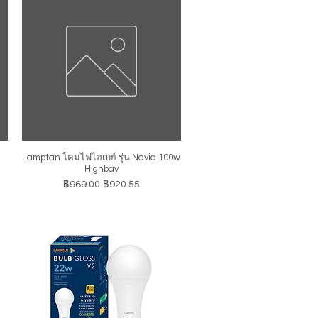
Lamptan โคมไฟไฮเบย์ รุ่น Navia 100w
ดูข้อมูลด่วน
Highbay
ราคาปกติ
ราคาขายลด
฿969.00
฿920.55