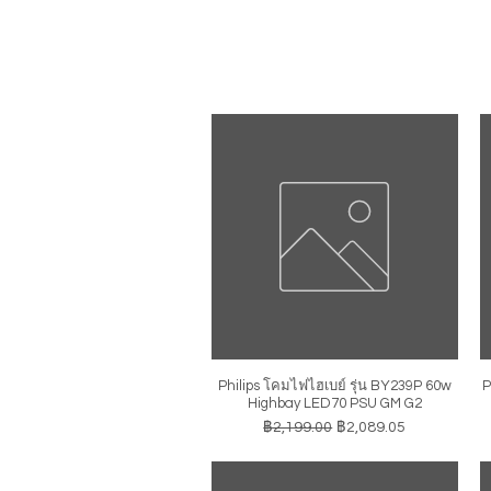
Philips โคมไฟไฮเบย์ รุ่น BY239P 60w
P
ดูข้อมูลด่วน
Highbay LED70 PSU GM G2
ราคาปกติ
ราคาขายลด
฿2,199.00
฿2,089.05