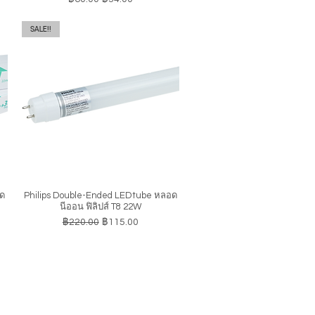
SALE!!
อด
Philips Double-Ended LEDtube หลอด
ดูข้อมูลด่วน
นีออน ฟิลิปส์ T8 22W
ราคาปกติ
ราคาขายลด
฿220.00
฿115.00