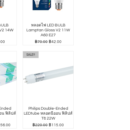
BULB
หลอดไฟ LED BULB
 V2 14W
Lamptan Gloss V2 11W
A60 E27
าขายลด
ราคาปกติ
ราคาขายลด
.00
฿70.00
฿42.00
SALE!!
-Ended
Philips Double-Ended
น ฟิลิปส์
LEDtube หลอดนีออน ฟิลิปส์
T8 22W
าขายลด
ราคาปกติ
ราคาขายลด
156.00
฿220.00
฿115.00