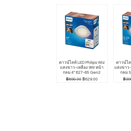
ดาวน์ไลท์ LED Philips Wiz
ดาวน์ไลท
แสงขาว-เหลือง 9W หน้า
แสงขาว-เ
กลม 4" 827-65 Gen2
กลม 5
ราคาปกติ
ราคาขายลด
ราค
฿890.00
฿629.00
฿99