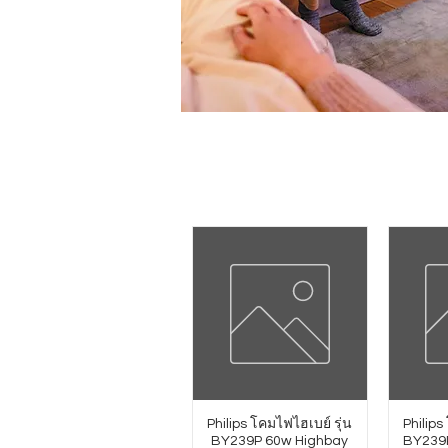
Philips โคมไฟไฮเบย์ รุ่น
Philips
BY239P 60w Highbay
BY239