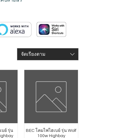
จัดเรียงตาม
บย์ รุ่น
BEC โคมไฟไฮเบย์ รุ่น Wolf
ighbay
100w Highbay