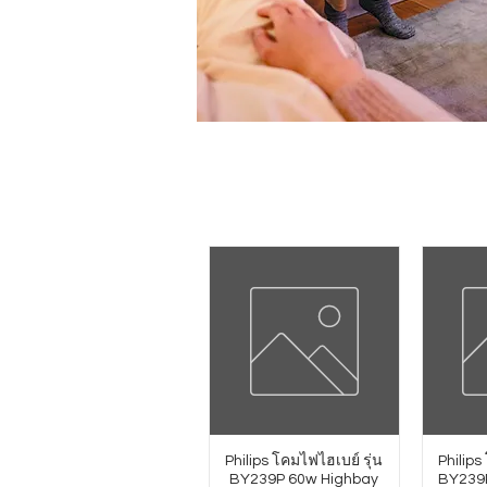
Philips โคมไฟไฮเบย์ รุ่น
Philips
BY239P 60w Highbay
BY239