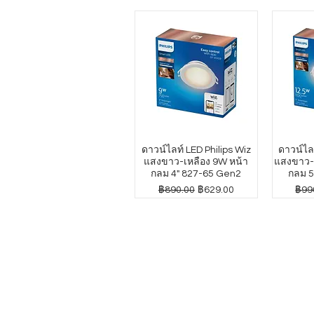
ดาวน์ไลท์ LED Philips Wiz
ดาวน์ไลท
แสงขาว-เหลือง 9W หน้า
แสงขาว-เ
กลม 4" 827-65 Gen2
กลม 5
ราคาปกติ
ราคาขายลด
ราค
฿890.00
฿629.00
฿99