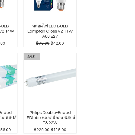
BULB
หลอดไฟ LED BULB
 V2 14W
Lamptan Gloss V2 11W
A60 E27
าขายลด
ราคาปกติ
ราคาขายลด
.00
฿70.00
฿42.00
SALE!!
-Ended
Philips Double-Ended
น ฟิลิปส์
LEDtube หลอดนีออน ฟิลิปส์
T8 22W
าขายลด
ราคาปกติ
ราคาขายลด
156.00
฿220.00
฿115.00