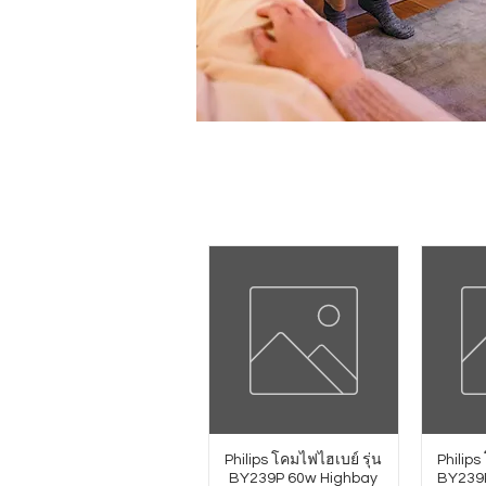
Philips โคมไฟไฮเบย์ รุ่น
Philips
BY239P 60w Highbay
BY239