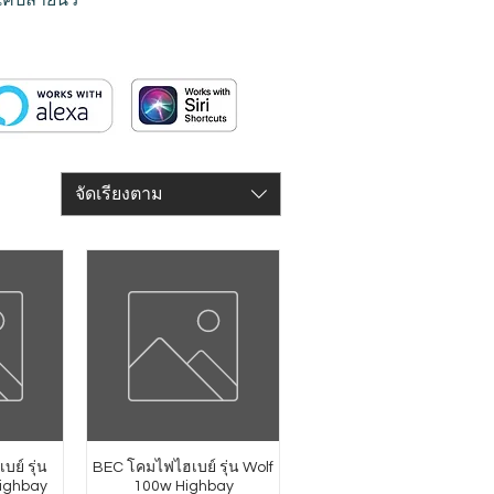
จัดเรียงตาม
บย์ รุ่น
BEC โคมไฟไฮเบย์ รุ่น Wolf
ighbay
100w Highbay