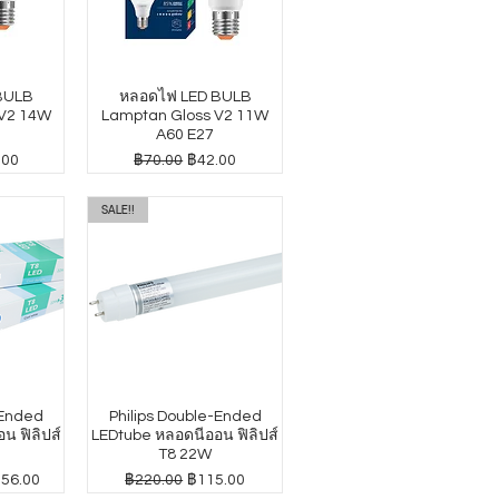
BULB
หลอดไฟ LED BULB
 V2 14W
Lamptan Gloss V2 11W
A60 E27
าขายลด
ราคาปกติ
ราคาขายลด
.00
฿70.00
฿42.00
SALE!!
-Ended
Philips Double-Ended
น ฟิลิปส์
LEDtube หลอดนีออน ฟิลิปส์
T8 22W
าขายลด
ราคาปกติ
ราคาขายลด
156.00
฿220.00
฿115.00