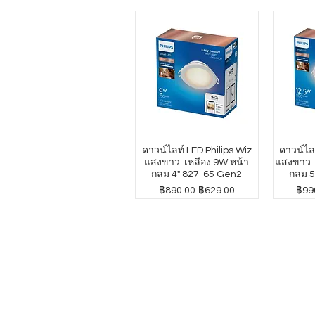
ดาวน์ไลท์ LED Philips Wiz
ดาวน์ไลท
แสงขาว-เหลือง 9W หน้า
แสงขาว-เ
กลม 4" 827-65 Gen2
กลม 5
ราคาปกติ
ราคาขายลด
ราค
฿890.00
฿629.00
฿99