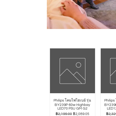
Philips โคมไฟไฮเบย์ รุ่น
Philips
BY239P 60w Highbay
BY239
LED70 PSU GM G2
LED1
ราคาปกติ
ราคาขายลด
ราคาป
฿2,199.00
฿2,089.05
฿2,32