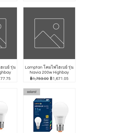
บย์ รุ่น
Lamptan โคมไฟไฮเบย์ รุ่น
ghbay
Navia 200w Highbay
าขายลด
ราคาปกติ
ราคาขายลด
277.75
฿1,759.00
฿1,671.05
colors!