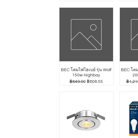
BEC โคมไฟไฮเบย์ รุ่น Wolf
BEC โคมไ
150w Highbay
20
ราคาปกติ
ราคาขายลด
ราคาป
฿849.00
฿806.55
฿1,21